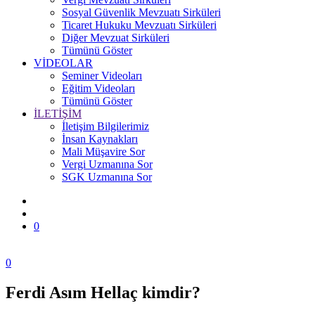
Sosyal Güvenlik Mevzuatı Sirküleri
Ticaret Hukuku Mevzuatı Sirküleri
Diğer Mevzuat Sirküleri
Tümünü Göster
VİDEOLAR
Seminer Videoları
Eğitim Videoları
Tümünü Göster
İLETİŞİM
İletişim Bilgilerimiz
İnsan Kaynakları
Mali Müşavire Sor
Vergi Uzmanına Sor
SGK Uzmanına Sor
0
0
Ferdi Asım Hellaç kimdir?
Zonguldak