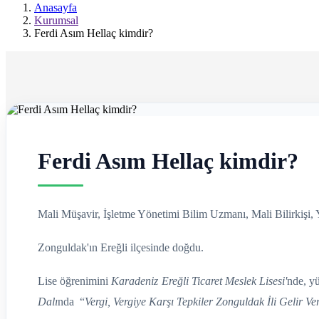
Ereğli
Anasayfa
Kurumsal
Mali
Ferdi Asım Hellaç kimdir?
Müşavir
Ferdi
Asım
Hellaç
Ferdi Asım Hellaç kimdir?
Mali Müşavir, İşletme Yönetimi Bilim Uzmanı, Mali Bilirkişi, Ya
Zonguldak'ın Ereğli ilçesinde doğdu.
Lise öğrenimini
Karadeniz Ereğli Ticaret Meslek Lisesi'
nde, y
Dalı
nda “
Vergi, Vergiye Karşı Tepkiler Zonguldak İli Gelir Ver