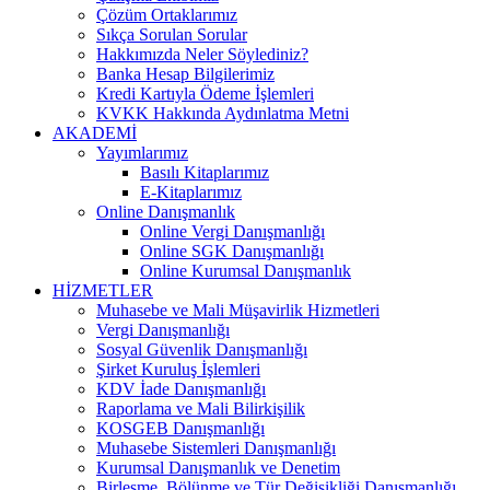
Çözüm Ortaklarımız
Sıkça Sorulan Sorular
Hakkımızda Neler Söylediniz?
Banka Hesap Bilgilerimiz
Kredi Kartıyla Ödeme İşlemleri
KVKK Hakkında Aydınlatma Metni
AKADEMİ
Yayımlarımız
Basılı Kitaplarımız
E-Kitaplarımız
Online Danışmanlık
Online Vergi Danışmanlığı
Online SGK Danışmanlığı
Online Kurumsal Danışmanlık
HİZMETLER
Muhasebe ve Mali Müşavirlik Hizmetleri
Vergi Danışmanlığı
Sosyal Güvenlik Danışmanlığı
Şirket Kuruluş İşlemleri
KDV İade Danışmanlığı
Raporlama ve Mali Bilirkişilik
KOSGEB Danışmanlığı
Muhasebe Sistemleri Danışmanlığı
Kurumsal Danışmanlık ve Denetim
Birleşme, Bölünme ve Tür Değişikliği Danışmanlığı