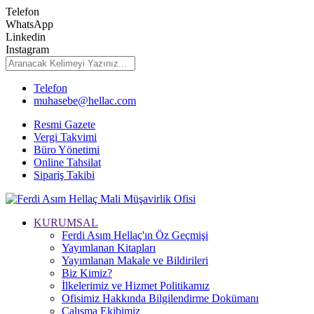
Telefon
WhatsApp
Linkedin
Instagram
Telefon
muhasebe@hellac.com
Resmi Gazete
Vergi Takvimi
Büro Yönetimi
Online Tahsilat
Sipariş Takibi
KURUMSAL
Ferdi Asım Hellaç'ın Öz Geçmişi
Yayımlanan Kitapları
Yayımlanan Makale ve Bildirileri
Biz Kimiz?
İlkelerimiz ve Hizmet Politikamız
Ofisimiz Hakkında Bilgilendirme Dokümanı
Çalışma Ekibimiz