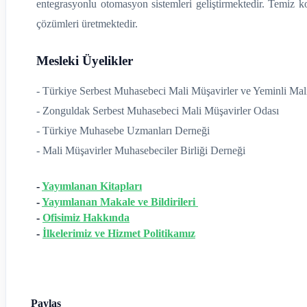
entegrasyonlu otomasyon sistemleri geliştirmektedir. Temiz k
çözümleri üretmektedir.
Mesleki Üyelikler
- Türkiye Serbest Muhasebeci Mali Müşavirler ve Yeminli Mali
- Zonguldak Serbest Muhasebeci Mali Müşavirler Odası
- Türkiye Muhasebe Uzmanları Derneği
- Mali Müşavirler Muhasebeciler Birliği Derneği
-
Yayımlanan Kitapları
-
Yayımlanan Makale ve Bildirileri
-
Ofisimiz Hakkında
-
İlkelerimiz ve Hizmet Politikamız
Paylaş