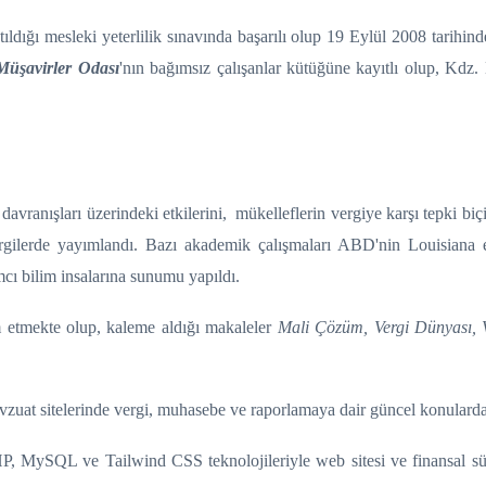
ldığı mesleki yeterlilik sınavında başarılı olup 19 Eylül 2008 tarihind
Müşavirler Odası
'nın bağımsız çalışanlar kütüğüne kayıtlı olup, Kdz. 
avranışları üzerindeki etkilerini, mükelleflerin vergiye karşı tepki biçi
rgilerde yayımlandı. Bazı akademik çalışmaları ABD'nin Louisiana e
ımcı
bilim insalarına sunumu yapıldı.
etmekte olup, kaleme aldığı makaleler
Mali Çözüm, Vergi Dünyası, 
zuat sitelerinde vergi, muhasebe ve raporlamaya dair güncel konularda
HP, MySQL ve Tailwind CSS teknolojileriyle web sitesi ve finansal süre