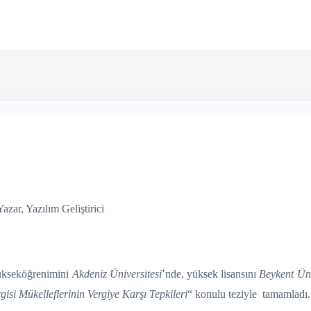
zar, Yazılım Geliştirici
ükseköğrenimini
Akdeniz Üniversitesi
՚nde, yüksek lisansını
Beykent Üni
gisi Mükelleflerinin Vergiye Karşı Tepkileri
“ konulu teziyle tamamladı.