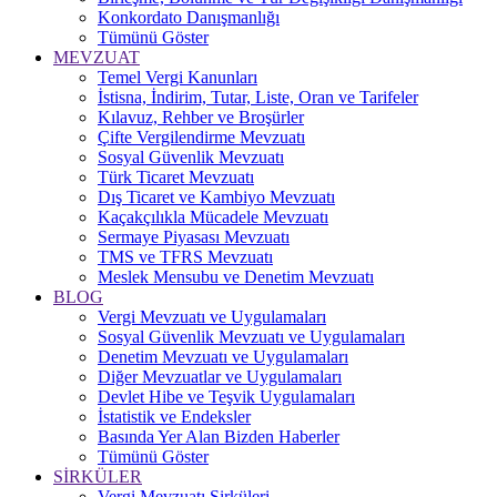
Konkordato Danışmanlığı
Tümünü Göster
MEVZUAT
Temel Vergi Kanunları
İstisna, İndirim, Tutar, Liste, Oran ve Tarifeler
Kılavuz, Rehber ve Broşürler
Çifte Vergilendirme Mevzuatı
Sosyal Güvenlik Mevzuatı
Türk Ticaret Mevzuatı
Dış Ticaret ve Kambiyo Mevzuatı
Kaçakçılıkla Mücadele Mevzuatı
Sermaye Piyasası Mevzuatı
TMS ve TFRS Mevzuatı
Meslek Mensubu ve Denetim Mevzuatı
BLOG
Vergi Mevzuatı ve Uygulamaları
Sosyal Güvenlik Mevzuatı ve Uygulamaları
Denetim Mevzuatı ve Uygulamaları
Diğer Mevzuatlar ve Uygulamaları
Devlet Hibe ve Teşvik Uygulamaları
İstatistik ve Endeksler
Basında Yer Alan Bizden Haberler
Tümünü Göster
SİRKÜLER
Vergi Mevzuatı Sirküleri