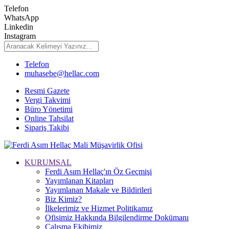
Telefon
WhatsApp
Linkedin
Instagram
Telefon
muhasebe@hellac.com
Resmi Gazete
Vergi Takvimi
Büro Yönetimi
Online Tahsilat
Sipariş Takibi
KURUMSAL
Ferdi Asım Hellaç'ın Öz Geçmişi
Yayımlanan Kitapları
Yayımlanan Makale ve Bildirileri
Biz Kimiz?
İlkelerimiz ve Hizmet Politikamız
Ofisimiz Hakkında Bilgilendirme Dokümanı
Çalışma Ekibimiz