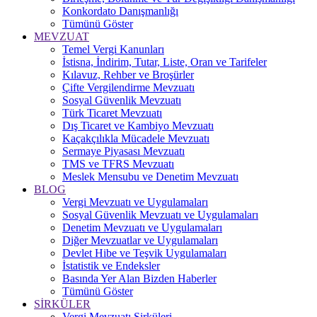
Konkordato Danışmanlığı
Tümünü Göster
MEVZUAT
Temel Vergi Kanunları
İstisna, İndirim, Tutar, Liste, Oran ve Tarifeler
Kılavuz, Rehber ve Broşürler
Çifte Vergilendirme Mevzuatı
Sosyal Güvenlik Mevzuatı
Türk Ticaret Mevzuatı
Dış Ticaret ve Kambiyo Mevzuatı
Kaçakçılıkla Mücadele Mevzuatı
Sermaye Piyasası Mevzuatı
TMS ve TFRS Mevzuatı
Meslek Mensubu ve Denetim Mevzuatı
BLOG
Vergi Mevzuatı ve Uygulamaları
Sosyal Güvenlik Mevzuatı ve Uygulamaları
Denetim Mevzuatı ve Uygulamaları
Diğer Mevzuatlar ve Uygulamaları
Devlet Hibe ve Teşvik Uygulamaları
İstatistik ve Endeksler
Basında Yer Alan Bizden Haberler
Tümünü Göster
SİRKÜLER
Vergi Mevzuatı Sirküleri