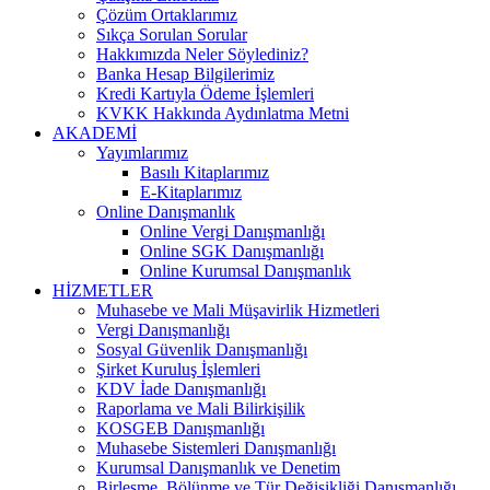
Çözüm Ortaklarımız
Sıkça Sorulan Sorular
Hakkımızda Neler Söylediniz?
Banka Hesap Bilgilerimiz
Kredi Kartıyla Ödeme İşlemleri
KVKK Hakkında Aydınlatma Metni
AKADEMİ
Yayımlarımız
Basılı Kitaplarımız
E-Kitaplarımız
Online Danışmanlık
Online Vergi Danışmanlığı
Online SGK Danışmanlığı
Online Kurumsal Danışmanlık
HİZMETLER
Muhasebe ve Mali Müşavirlik Hizmetleri
Vergi Danışmanlığı
Sosyal Güvenlik Danışmanlığı
Şirket Kuruluş İşlemleri
KDV İade Danışmanlığı
Raporlama ve Mali Bilirkişilik
KOSGEB Danışmanlığı
Muhasebe Sistemleri Danışmanlığı
Kurumsal Danışmanlık ve Denetim
Birleşme, Bölünme ve Tür Değişikliği Danışmanlığı