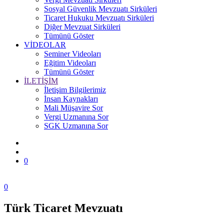
Sosyal Güvenlik Mevzuatı Sirküleri
Ticaret Hukuku Mevzuatı Sirküleri
Diğer Mevzuat Sirküleri
Tümünü Göster
VİDEOLAR
Seminer Videoları
Eğitim Videoları
Tümünü Göster
İLETİŞİM
İletişim Bilgilerimiz
İnsan Kaynakları
Mali Müşavire Sor
Vergi Uzmanına Sor
SGK Uzmanına Sor
0
0
Türk Ticaret Mevzuatı
Zonguldak