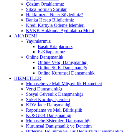
Çözüm Ortaklarımız
Sıkça Sorulan Sorular
Hakkımızda Neler Söylediniz?
Banka Hesap Bilgilerimiz
Kredi Kartıyla Ödeme İşlemleri
KVKK Hakkında Aydınlatma Metni
AKADEMİ
Yayımlarımız
Basılı Kitaplarımız
E-Kitaplarımız
Online Danışmanlık
Online Vergi Danışmanlığı
Online SGK Danışmanlığı
Online Kurumsal Danışmanlık
HİZMETLER
Muhasebe ve Mali Müşavirlik Hizmetleri
Vergi Danışmanlığı
Sosyal Güvenlik Danışmanlığı
Şirket Kuruluş İşlemleri
KDV İade Danışmanlığı
Raporlama ve Mali Bilirkişilik
KOSGEB Danışmanlığı
Muhasebe Sistemleri Danışmanlığı
Kurumsal Danışmanlık ve Denetim
Birleşme, Bölünme ve Tür Değişikliği Danışmanlığı