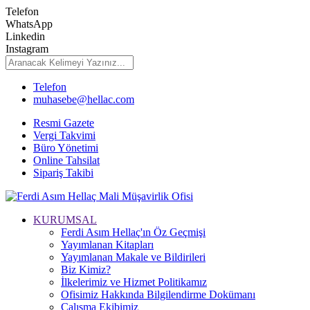
Telefon
WhatsApp
Linkedin
Instagram
Telefon
muhasebe@hellac.com
Resmi Gazete
Vergi Takvimi
Büro Yönetimi
Online Tahsilat
Sipariş Takibi
KURUMSAL
Ferdi Asım Hellaç'ın Öz Geçmişi
Yayımlanan Kitapları
Yayımlanan Makale ve Bildirileri
Biz Kimiz?
İlkelerimiz ve Hizmet Politikamız
Ofisimiz Hakkında Bilgilendirme Dokümanı
Çalışma Ekibimiz