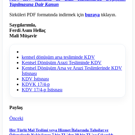
Yapılmasına Dair Kanun
Sirküleri PDF formatında indirmek için
buraya
tıklayın.
Saygılarımla,
Ferdi Asım Hellaç
Mali Müşavir
kentsel dönüşüm arsa tesliminde KDV
Kentsel Dönüşüm Arazi Tesliminde KDV
Kentsel Dönüşüm Arsa ve Arazi Teslimlerinde KDV
İstisnası
KDV İstisnası
KDVK 17/4-p
KDV 17/4-p İstisnası
Paylaş
Önceki
Her Türlü Mal Teslimi veya Hizmet İfalarında Tahsilat ve
Ödemelerde Nakit Sınırı 7 bin TL'den 30 bin TL'ye Çıkarıldı