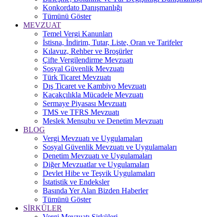
Konkordato Danışmanlığı
Tümünü Göster
MEVZUAT
Temel Vergi Kanunları
İstisna, İndirim, Tutar, Liste, Oran ve Tarifeler
Kılavuz, Rehber ve Broşürler
Çifte Vergilendirme Mevzuatı
Sosyal Güvenlik Mevzuatı
Türk Ticaret Mevzuatı
Dış Ticaret ve Kambiyo Mevzuatı
Kaçakçılıkla Mücadele Mevzuatı
Sermaye Piyasası Mevzuatı
TMS ve TFRS Mevzuatı
Meslek Mensubu ve Denetim Mevzuatı
BLOG
Vergi Mevzuatı ve Uygulamaları
Sosyal Güvenlik Mevzuatı ve Uygulamaları
Denetim Mevzuatı ve Uygulamaları
Diğer Mevzuatlar ve Uygulamaları
Devlet Hibe ve Teşvik Uygulamaları
İstatistik ve Endeksler
Basında Yer Alan Bizden Haberler
Tümünü Göster
SİRKÜLER
Vergi Mevzuatı Sirküleri