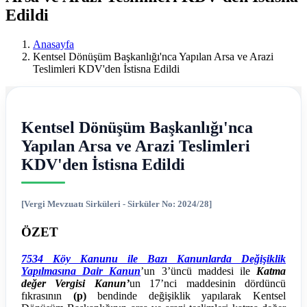
Ereğli
Edildi
Mali
Anasayfa
Müşavir
Kentsel Dönüşüm Başkanlığı'nca Yapılan Arsa ve Arazi
Teslimleri KDV'den İstisna Edildi
Ferdi
Asım
Kentsel Dönüşüm Başkanlığı'nca
Hellaç
Yapılan Arsa ve Arazi Teslimleri
KDV'den İstisna Edildi
[Vergi Mevzuatı Sirküleri - Sirküler No: 2024/28]
ÖZET
7534 Köy Kanunu ile Bazı Kanunlarda Değişiklik
Yapılmasına Dair Kanun
’un 3’üncü maddesi ile
Katma
değer Vergisi Kanun’
un 17’nci maddesinin dördüncü
fıkrasının
(p)
bendinde değişiklik yapılarak Kentsel