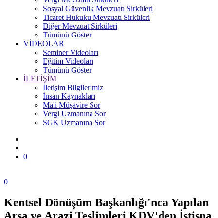
Sosyal Güvenlik Mevzuatı Sirküleri
Ticaret Hukuku Mevzuatı Sirküleri
Diğer Mevzuat Sirküleri
Tümünü Göster
VİDEOLAR
Seminer Videoları
Eğitim Videoları
Tümünü Göster
İLETİŞİM
İletişim Bilgilerimiz
İnsan Kaynakları
Mali Müşavire Sor
Vergi Uzmanına Sor
SGK Uzmanına Sor
0
0
Kentsel Dönüşüm Başkanlığı'nca Yapılan
Zonguldak
Arsa ve Arazi Teslimleri KDV'den İstisna