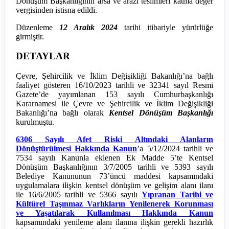
Dönüşüm Başkanlığının arsa ve arazi teslimleri katma değer
vergisinden istisna edildi.
Düzenleme
12 Aralık 2024
tarihi itibariyle yürürlüğe
girmiştir.
DETAYLAR
Çevre, Şehircilik ve İklim Değişikliği Bakanlığı’na bağlı
faaliyet gösteren 16/10/2023 tarihli ve 32341 sayıl Resmi
Gazete’de yayımlanan 153 sayılı Cumhurbaşkanlığı
Kararnamesi ile Çevre ve Şehircilik ve İklim Değişikliği
Bakanlığı’na bağlı olarak
Kentsel Dönüşüm Başkanlığı
kurulmuştu.
6306 Sayılı Afet Riski Altındaki Alanların
Dönüştürülmesi Hakkında Kanun
’a 5/12/2024 tarihli ve
7534 sayılı Kanunla eklenen Ek Madde 5’te Kentsel
Dönüşüm Başkanlığının 3/7/2005 tarihli ve 5393 sayılı
Belediye Kanununun 73’üncü maddesi kapsamındaki
uygulamalara ilişkin kentsel dönüşüm ve gelişim alanı ilanı
ile 16/6/2005 tarihli ve 5366 sayılı
Yıpranan Tarihi ve
Kültürel Taşınmaz Varlıkların Yenilenerek Korunması
ve Yaşatılarak Kullanılması Hakkında Kanun
kapsamındaki yenileme alanı ilanına ilişkin gerekli hazırlık