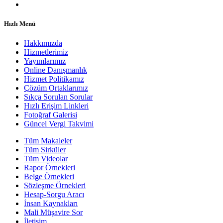
Hızlı Menü
Hakkımızda
Hizmetlerimiz
Yayımlarımız
Online Danışmanlık
Hizmet Politikamız
Çözüm Ortaklarımız
Sıkça Sorulan Sorular
Hızlı Erişim Linkleri
Fotoğraf Galerisi
Güncel Vergi Takvimi
Tüm Makaleler
Tüm Sirküler
Tüm Videolar
Rapor Örnekleri
Belge Örnekleri
Sözleşme Örnekleri
Hesap-Sorgu Aracı
İnsan Kaynakları
Mali Müşavire Sor
İletişim